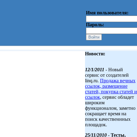
Имя пользователя:
Пароль:
Новости:
12/1/2011
- Новый
сервис от создателей
linq.ru.
Продажа вечных
ссылок, размещение
статей, покупка статей и
ссылок
, сервис обладет
широким
функционалом, заметно
сокращает время на
поиск качественнных
площадок.
25/11/2010
-
Тесты,