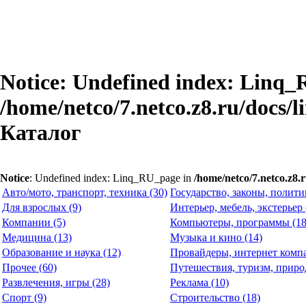
Notice
: Undefined index: Linq_
/home/netco/7.netco.z8.ru/docs/l
Каталог
Notice
: Undefined index: Linq_RU_page in
/home/netco/7.netco.z8.r
Авто/мото, транспорт, техника (30)
Государство, законы, политик
Для взрослых (9)
Интерьер, мебель, экстерьер 
Компании (5)
Компьютеры, программы (18
Медицина (13)
Музыка и кино (14)
Образование и наука (12)
Провайдеры, интернет компа
Прочее (60)
Путешествия, туризм, природ
Развлечения, игры (28)
Реклама (10)
Спорт (9)
Строительство (18)