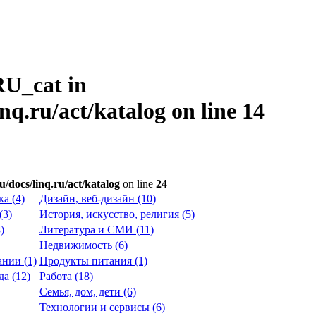
RU_cat in
inq.ru/act/katalog
on line
14
u/docs/linq.ru/act/katalog
on line
24
а (4)
Дизайн, веб-дизайн (10)
(3)
История, искусство, религия (5)
)
Литература и СМИ (11)
Недвижимость (6)
нии (1)
Продукты питания (1)
а (12)
Работа (18)
Семья, дом, дети (6)
Технологии и сервисы (6)