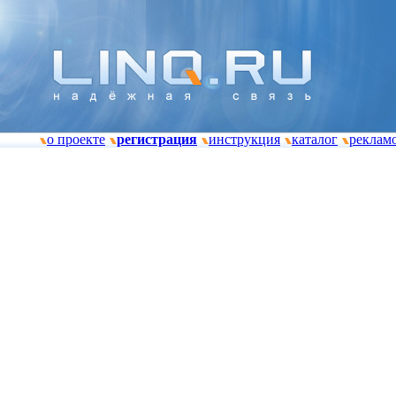
о проекте
регистрация
инструкция
каталог
реклам